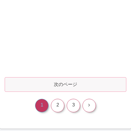
次のページ
次
1
2
3
へ