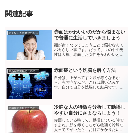
関連記事
赤面はかわいいのだから悩まない
赤くなる人は発想の転換を
で普通に生活していきましょう
顔が赤くなってしまうことで悩むなんて
バカらしい事です。だって、世の中の男
性は大概、赤面した女性をかわいいと思
ってしまうのですから。赤面症の女性を
かわいいと思う男性は多いあなたは人か
ら、かわいいとは思われたくないです
赤面症という洗脳を解く方法
赤面症の克服のためのトレーニング
か？かわいいなんて思われた...
自分は、上がってすぐ顔が赤くなるか
ら、赤面症なんだ。これは思い込みで
す。自分で自分を洗脳した結果です。自
分で自分を決めつけて、レッテルをはり
毎回赤面して嫌になって落ち込んでいた
ら世話ないです。自分で自分に否定的な
自己暗示をかけるのはやめませ...
冷静な人の特徴を分析して動揺し
赤面症の克服のためのトレーニング
やすい自分にさよならしよう！
赤面している時って、動揺している時で
すよね。顔を赤くしながら物凄く冷静な
人ってのがいたら、お目にかかりたいも