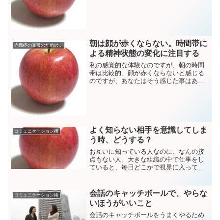
のです。いや、策士の女性にはそんな人
もいるかもしれません。とはいえ、まず
ほとんどの人は赤面している時は動揺し
てます。じゃあ逆に、冷静...
朝は顔が赤くならない。時間帯に
赤面症の克服のためのトレーニング
よる精神状態の変化に注目する
私の感覚的な体験なのですが、朝の時間
帯は比較的、顔が赤くならないと感じる
のですが、あなたはそう感じた事はあり
ませんか？朝、顔が赤くなりにくいのは
なぜ？個人差はありますが、もしあなた
も、同じように感じていたなら、朝に赤
面の症状が表れにくい原因...
よく知らない相手を意識してしま
コミュニケーション術
う時、どうする？
お互いに知っている人なのに、なんの接
点もない人。大きな組織の中で仕事をし
ていると、毎日どこかで視界に入ってく
る人。それなのに何の関係もない人。自
分がそう思っているのだから相手もそう
感じているのかもしれない。そんな人
会話のキャッチボールで、やらな
コミュニケーション術
が、先のほうからこちらに歩...
いほうがいいこと
会話のキャッチボールをうまくやるため