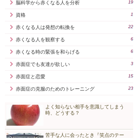
19
脳科学から赤くなる人を分析
1
資格
22
赤くなる人は発想の転換を
6
赤くなる人を観察する
6
赤くなる時の緊張を和らげる
3
赤面症でも友達が欲しい
15
赤面症と恋愛
23
赤面症の克服のためのトレーニング
よく知らない相手を意識してしまう
時、どうする？
苦手な人に会ったとき『笑点のテー