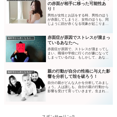
う試練を与えたのは！どう...
の赤面が相手に移った可能性あ
り！
男性が女性とお話をする時、男性のほう
が赤面してしまうと、女性のほうも、同
じように顔が赤くなる現象が起こりま
す。この時の女性の心理と原因を考察し
ます。
赤面症が原因でストレスが溜まっ
脳科学から赤くなる人を分析
ているあなたへ。
赤面症が原因で、ストレスが溜まってし
まい、職場や学校に行くのが嫌になって
しまっているのは、もしかして、あなた
のことですか？顔が赤くなってしまうこ
とが原因でストレスが溜まってしまい、
人とコミュニケーションしたあとで、い
親の行動が自分の性格に与えた影
脳科学から赤くなる人を分析
つもモヤモヤした精神状態...
響を分析して殻を破ろう！
自分の親がどんな人かを分析してみまし
ょう。人は誰しも、自分の親の行動から
影響を受けて育っていきます。生まれ
て、無の状態からあなたというパーソナ
リティーが作り上げられる過程で、多大
な影響を親から受けています。それはも
う、潜在意識レベルであなた...
スポンサーリンク