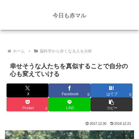
今日も赤マル
ホーム
脳科学から赤くなる人を分析
幸せそうな人たちを真似することで自分の
心も変えていける
X
Facebook
はてブ
0
0
Pocket
LINE
コピー
0
2017.12.30
2018.12.21