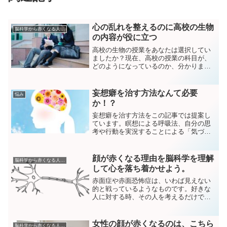
心の乱れを整えるのに高校の生物
脳科学から赤くなる人を分析
の内容が役に立つ
高校の生物の授業をあなたは選択してい
ましたか？現在、高校の授業の科目が、
どのようになっているのか、分かりませ
んが、遠い遠い私の高校生時代は、「生
物」は選択科目でした。最近、動画サイ
トやら、脳に関する本やらで、顔が赤く
妄想癖を治す方法なんて必要
悩み
なる原因について調べてい...
か！？
妄想癖を治す方法をこの記事では提案し
ています。瞑想による呼吸法、自分の思
考や行動を実況することによる「気づき
の瞑想」など。そして、妄想癖を治すこ
とのメリットやデメリットについても語
っています。
顔が赤くなる理由を脳科学を理解
脳科学から赤くなる人を分析
して心を落ち着かせよう。
赤面症や赤面恐怖症は、いわば見えない
的と戦っているようなものです。好きな
人に対する時、その人を考えるだけでも
赤面症してしまう。突然、好きな人の名
前を誰かが出しただけでも自分の顔が赤
くなってしまう。誰だ！私に赤面症とい
女性の顔が赤くなるのは、こちら
脳科学から赤くなる人を分析