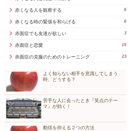
6
赤くなる人を観察する
6
赤くなる時の緊張を和らげる
3
赤面症でも友達が欲しい
15
赤面症と恋愛
23
赤面症の克服のためのトレーニング
よく知らない相手を意識してしまう
時、どうする？
苦手な人に会ったとき『笑点のテー
マ』が効く！
動揺を抑える２つの方法