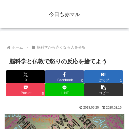
今日も赤マル
ホーム
脳科学から赤くなる人を分析
脳科学と仏教で怒りの反応を捨てよう
X
Facebook
はてブ
0
1
Pocket
LINE
コピー
0
2019.03.20
2020.02.16