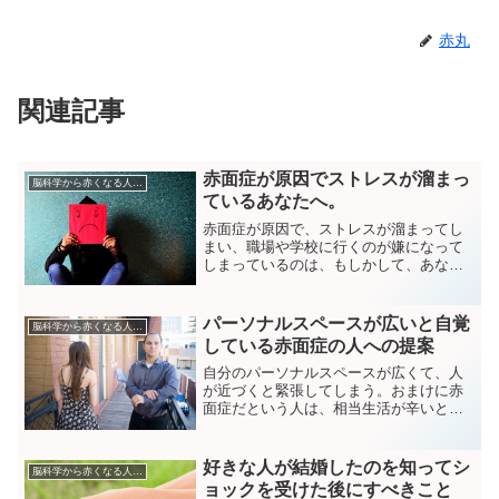
赤丸
関連記事
赤面症が原因でストレスが溜まっ
脳科学から赤くなる人を分析
ているあなたへ。
赤面症が原因で、ストレスが溜まってし
まい、職場や学校に行くのが嫌になって
しまっているのは、もしかして、あなた
のことですか？顔が赤くなってしまうこ
とが原因でストレスが溜まってしまい、
人とコミュニケーションしたあとで、い
パーソナルスペースが広いと自覚
脳科学から赤くなる人を分析
つもモヤモヤした精神状態...
している赤面症の人への提案
自分のパーソナルスペースが広くて、人
が近づくと緊張してしまう。おまけに赤
面症だという人は、相当生活が辛いと思
います。私もそれに近い状態ですが、そ
んな状況を少しでも和らげられたらいい
とおもいませんか。今回は、パーソナル
好きな人が結婚したのを知ってシ
脳科学から赤くなる人を分析
スペースに人が入ってきても、そして顔
ョックを受けた後にすべきこと
が赤くなるのを抑える気持ちの持って生