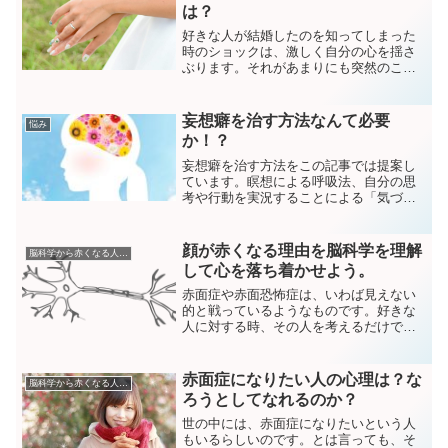
は？
き方のご提案です。
好きな人が結婚したのを知ってしまった
時のショックは、激しく自分の心を揺さ
ぶります。それがあまりにも突然のこと
であれば。それは自分の描いていた未来
像がただの妄想だったことを自覚させら
れる出来事です。そんな激しいショック
妄想癖を治す方法なんて必要
悩み
を受けた後にすべきことを提案していま
か！？
す。
妄想癖を治す方法をこの記事では提案し
ています。瞑想による呼吸法、自分の思
考や行動を実況することによる「気づき
の瞑想」など。そして、妄想癖を治すこ
とのメリットやデメリットについても語
っています。
顔が赤くなる理由を脳科学を理解
脳科学から赤くなる人を分析
して心を落ち着かせよう。
赤面症や赤面恐怖症は、いわば見えない
的と戦っているようなものです。好きな
人に対する時、その人を考えるだけでも
赤面症してしまう。突然、好きな人の名
前を誰かが出しただけでも自分の顔が赤
くなってしまう。誰だ！私に赤面症とい
赤面症になりたい人の心理は？な
脳科学から赤くなる人を分析
う試練を与えたのは！どう...
ろうとしてなれるのか？
世の中には、赤面症になりたいという人
もいるらしいのです。とは言っても、そ