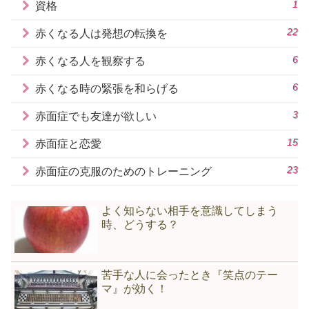
1
資格
22
赤くなる人は発想の転換を
6
赤くなる人を観察する
6
赤くなる時の緊張を和らげる
3
赤面症でも友達が欲しい
15
赤面症と恋愛
23
赤面症の克服のためのトレーニング
よく知らない相手を意識してしまう
時、どうする？
苦手な人に会ったとき『笑点のテー
マ』が効く！