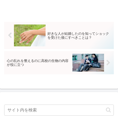
す。生物学的見地に立って考える損得で
考えるシャットアウトして近づかない逆
にコミュニケーションをとってみるネタ
として面白がる気の毒に思うこれらを、
時と場合によって使い分けることによ
り、自分自身の精神状態を健全に保つの
に役立知ます。<h2>人の表情に対して動
揺したら、生物学的見地から考えてみる
好きな人が結婚したのを知ってショック
</h2>怒りの表情の人、口角だだ下がりの
を受けた後にすべきことは？
不機嫌そうな人などなど、周りに、その
表情が及ぼす影響など考えたこともな
い、邪悪な表情。そんな時、思うことは
関係ないオレにまで不機嫌を伝染さすな
よ！まったく…。こんな状況の時は、生
心の乱れを整えるのに高校の生物の内容
物学的見地に立って考えてみます。<h3>
が役に立つ
相手を生物学的見地から見てみる</h3>A
さんは今、ある出来事によって怒りの感
情が湧いている。それは、脳の扁桃体が
危険に対処するように命令を出して、闘
争と逃走のホルモンであるアドレナリン
が分泌しちゃっている。ようは自律神経
の交感神経が優位になって、前頭前野の
働きが鈍り、情動のコントロールが出来
なくなっている。ああ、この人は自分の
情動に支配されているなぁ。と、こんな
具合に、一段高みから相手を見る境地に
なれれば、相手の表情にビクつくことも
なくなります。<h3>自分のことも生物学