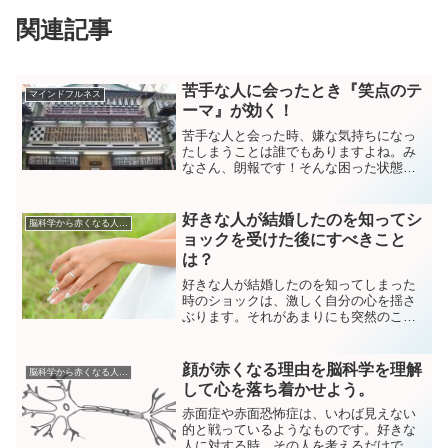
関連記事
苦手な人に会ったとき『笑点のテ
マインドフルネス
ーマ』が効く！
苦手な人と会った時、嫌な気持ちになっ
たしまうことは誰でもありますよね。み
なさん、朗報です！そんな困った状態か
ら、抜け出す方法を、私が見つけ出しま
した！まだ学界にも発表していません。
私は博士号もないので学界に発表するな
好きな人が結婚したのを知ってシ
脳科学から赤くなる人を分析
んてできません。チクショ...
ョックを受けた後にすべきこと
は？
好きな人が結婚したのを知ってしまった
時のショックは、激しく自分の心を揺さ
ぶります。それがあまりにも突然のこと
であれば。それは自分の描いていた未来
像がただの妄想だったことを自覚させら
れる出来事です。そんな激しいショック
顔が赤くなる理由を脳科学を理解
脳科学から赤くなる人を分析
を受けた後にすべきことを提案していま
して心を落ち着かせよう。
す。
赤面症や赤面恐怖症は、いわば見えない
的と戦っているようなものです。好きな
人に対する時、その人を考えるだけでも