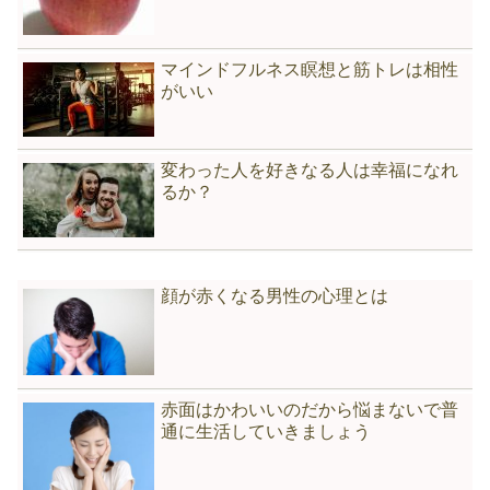
の表情に無駄に反応して、お付き合いす
るのは、めちゃくちゃ損です。その分
を、自分が得することを思考する時間に
当てがったほうがどれだけ有益なこと
マインドフルネス瞑想と筋トレは相性
か。<h2>シャットアウトして近づかない
がいい
</h2>出来ることなら、表情が普通じゃな
い人には近づかないのがいちばんです。
良い言い方をすれば、そっとしておこ
う。です。表情に異変のある人は、ある
変わった人を好きなる人は幸福になれ
種、なんらかのネガティヴ オーラを発し
ています。あなたがそれを感じたら、あ
るか？
なたは、自分の仕事を静かに淡々とこな
していけばいいのです。<h2>逆に、もっ
と相手に近づいてコミュニケーションを
とって無気味な空気を解消する</h2>仏頂
面な奴だなぁと思っていたら、実はそれ
がその人のデフォルトの表情ってことは
顔が赤くなる男性の心理とは
あります。芸術家（アーティスト）っ
て、気難しくて取っ付きにくい人が多い
印象があります。うわぁ、なんか友達に
なれなさそう…。という印象の人が実
は、とっても面白い人だったってことは
大いにあります。そのためには、嫌な表
赤面はかわいいのだから悩まないで普
情の人の、その表情を崩しにいく！とい
通に生活していきましょう
う方法もあります。あなたにギャグセン
スコミュニケーション能力があれば、こ
の行為は「吉」と出ることでしょう。
<h2>人の表情に影響されずに「ネタ」と