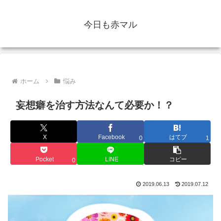
今日も赤マル
ホーム
悩み
妄想癖を治す方法なんて必要か！？
X
Facebook
はてブ
0
1
Pocket
LINE
コピー
0
2019.06.13
2019.07.12