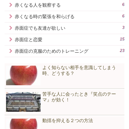
の足の感じは？指先の感じは？心臓の鼓
6
赤くなる人を観察する
動は？呼吸は？臭いは皮膚の感覚は？呼
吸を整えながら、内観していると、動揺
6
赤くなる時の緊張を和らげる
が収まっていくと思います。<h2>こんな
奴のために思考するのは損だという考え
</h2>人の表情に自分の感情を持っていか
3
赤面症でも友達が欲しい
れる人は、その相手に思考時間を奪われ
てしまっているということになりますよ
15
赤面症と恋愛
ね。顔を見た瞬間に、催眠にあっている
というか、変性意識にさせられていると
いうか。<h3>あなたが金儲けが好きと仮
23
赤面症の克服のためのトレーニング
定して考えてみたら…</h3>あなたは、お
金儲けについて考えたことがあります
か？私ごとですが、最近私はYouTube
よく知らない相手を意識してしまう
で、インフルエンサーとして有名なイケ
ハヤさん、マナブさんなどの動画を多く
時、どうする？
見るようになりました。ようするに、お
金儲けに興味が湧いているというわけで
す。彼らの動画を見て、お金儲けについ
て考えていると、いい意味でワクワクす
苦手な人に会ったとき『笑点のテー
るのです。そんなこと考えていると、不
マ』が効く！
機嫌あらわな表情の人間や、目が死んだ
魚のような人間に、いちいち反応してい
る自分がもったいなく感じてくるので
す。「いちいち、大事な自分の思考を、
あんたのために使ってられません。」と
動揺を抑える２つの方法
なるわけです。実際に、脳は多くのブド
ウ糖を消費します。損得で考えたら、人