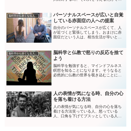
赤面症してしまう。突然、好きな人の名
前を誰かが出しただけでも自分の顔が赤
くなってしまう。誰だ！私に赤面症とい
パーソナルスペースが広いと自覚
脳科学から赤くなる人を分析
う試練を与えたのは！どう...
している赤面症の人への提案
自分のパーソナルスペースが広くて、人
が近づくと緊張してしまう。おまけに赤
面症だという人は、相当生活が辛いと思
います。私もそれに近い状態ですが、そ
んな状況を少しでも和らげられたらいい
とおもいませんか。今回は、パーソナル
脳科学と仏教で怒りの反応を捨て
脳科学から赤くなる人を分析
スペースに人が入ってきても、そして顔
よう
が赤くなるのを抑える気持ちの持って生
き方のご提案です。
脳科学を勉強すると、マインドフルネス
瞑想を知ることになります。そうなると
必然的に仏教の世界を覗き込むことにな
ります。そして怒りの反応が脳のどこで
起こるのか、怒りを鎮めるための仏教の
側からのアプローチが興味深く自分の中
人の表情が気になる時、自分の心
に入ってきます。そのひとつの考え方が
悩み
「捨」です。
を落ち着ける方法
人の表情が気になる時、自分の心を落ち
着ける方法笑っている人、怒っている
人、口角を下げてブスッとしている人、
そんな人たちの表情を見てきになる。い
ちいち、自分の心が揺れ動いてしまう。
「オレ、何やってんだろう。自分の人生