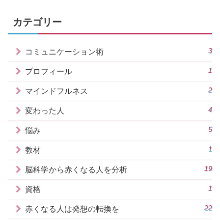
的に観察してみる</h3>相手を生物学に分
析することで、変なやつの表情から自分
カテゴリー
の精神状態を守る。それと同時に、自分
の心身の反応を生物学的見地から分析し
てみることも、同じように、客観的にな
り冷静になれる方法のひとつです。たと
3
コミュニケーション術
えば、仏頂面した謎の男が近づいてきた
時、あ、オレの扁桃体が、危険を感じて
いる！古い動物脳が勝手に、古代の記憶
1
プロフィール
を引っ張り出して、闘うか逃げるかの準
備をし始めたぞ。ドキドキしてきたの
2
マインドフルネス
は、アドレナリンの作用だな、現在、交
感神経優位！でも、大丈夫だ。現代の世
の中、怒った人が向かってきても100%こ
4
変わった人
ちらが死ぬような事故は起こらないの
だ。因縁つけられたって死ぬこたぁない
5
悩み
んだ。脳が、目から入ってくる情報を勝
手に演算処理しているのだけなんんだ。
とでも自分に言う。自分を責めないこと
1
教材
です。<h4>仏教で言う「内観」をしてみ
る</h4>他人の表情に無意識に反応するの
19
脳科学から赤くなる人を分析
は、自分の脳が無意識に、共感反応をす
ることから起こるようです。一瞬、自分
が相手の気持ちになる。そして、葛藤が
1
資格
生まれ、不快になる。自分を科学的見地
から観察することは、仏教でいうところ
22
赤くなる人は発想の転換を
の、「内観」に通づるものです。瞑想す
る時に、自分の内側を感じる。今、自分